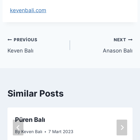
kevenbali.com
Yazı
PREVIOUS
NEXT
Keven Balı
Anason Balı
gezinmesi
Similar Posts
Püren Balı
By
Keven Balı
7 Mart 2023