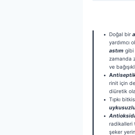
Doğal bir
yardımcı o
astım
gibi
zamanda ze
ve bağışıkl
A
ntisepti
rinit için d
diüretik ola
Tıpkı bitk
uykusuzl
Antioksid
radikaller
şeker yerin