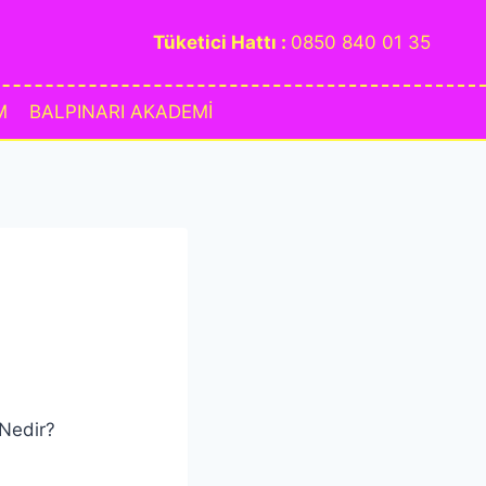
Tüketici Hattı :
0850 840 01 35
M
BALPINARI AKADEMİ
Nedir?