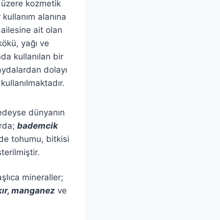
 üzere kozmetik
r kullanım alanına
ailesine ait olan
kökü, yağı ve
da kullanılan bir
faydalardan dolayı
a kullanılmaktadır.
redeyse dünyanın
arda;
bademcik
de tohumu, bitkisi
erilmiştir.
şlıca mineraller;
kır, manganez
ve