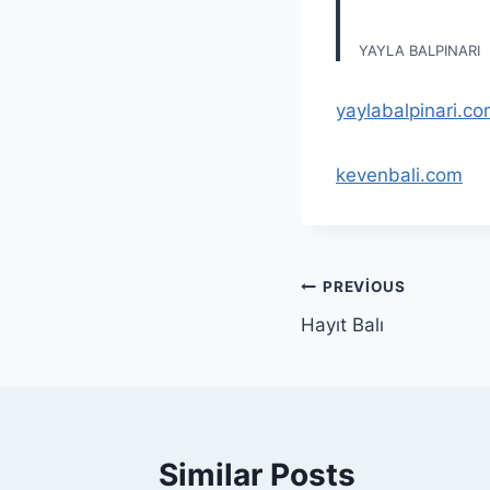
YAYLA BALPINARI
yaylabalpinari.co
kevenbali.com
Yazı
PREVIOUS
Hayıt Balı
gezinmesi
Similar Posts