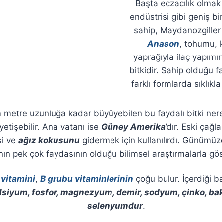
Başta eczacılık olmak
endüstrisi gibi geniş bi
sahip, Maydanozgiller 
Anason
, tohumu, 
yaprağıyla ilaç yapımın
bitkidir. Sahip olduğu 
farklı formlarda sıklıkl
m metre uzunluğa kadar büyüyebilen bu faydalı bitki ne
yetişebilir. Ana vatanı ise
Güney Amerika
’dır. Eski çağl
si ve
ağız kokusunu
gidermek için kullanılırdı. Günümüz
nın pek çok faydasının olduğu bilimsel araştırmalarla göst
 vitamini
,
B grubu vitaminlerinin
çoğu bulur. İçerdiği ba
lsiyum, fosfor, magnezyum, demir, sodyum, çinko, ba
selenyumdur
.