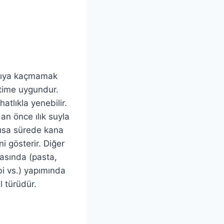
ırıya kaçmamak
time uygundur.
atlıkla yenebilir.
n önce ılık suyla
kısa sürede kana
ni gösterir. Diğer
masında (pasta,
i vs.) yapımında
l türüdür.