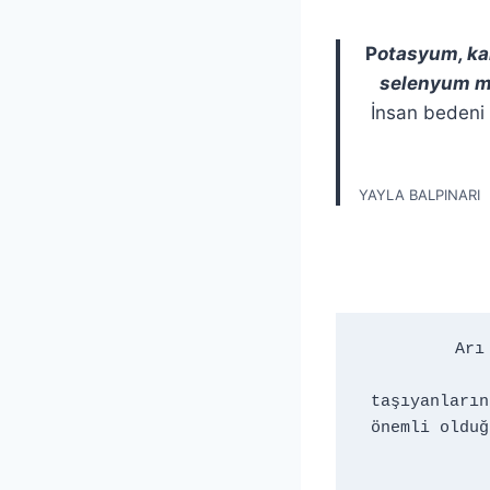
P
otasyum, ka
selenyum mi
İnsan bedeni 
YAYLA BALPINARI
Arı
taşıyanların