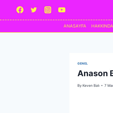
Skip
to
content
ANASAYFA
HAKKIND
GENEL
Anason B
By
Keven Balı
7 Ma