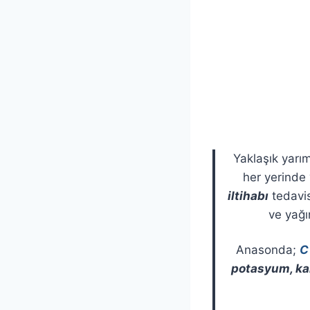
Yaklaşık yarı
her yerinde 
iltihabı
tedavi
ve yağı
Anasonda;
C
potasyum, ka