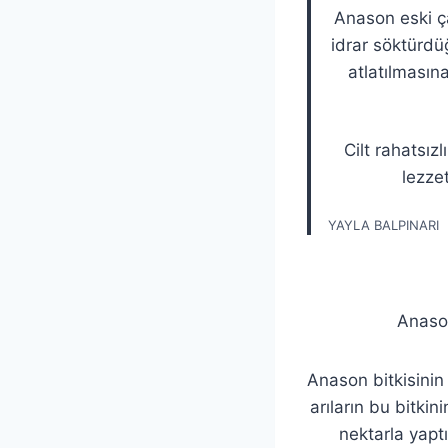
Anason eski ç
idrar söktürdü
atlatılmasın
Cilt rahatsız
lezze
YAYLA BALPINARI
Anason
Anason bitkisini
arıların bu bitkin
nektarla yaptı