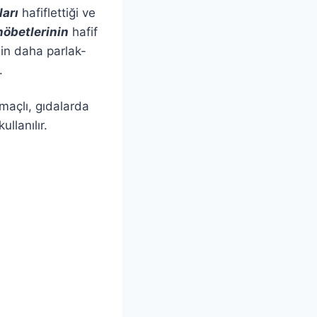
ları
hafiflettiği ve
nöbetlerinin
hafif
in daha parlak-
.
amaçlı, gıdalarda
llanılır.