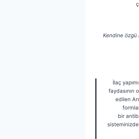
ç
Kendine özgü k
İlaç yapım
faydasının o
edilen An
formla
bir anti
sisteminizdek