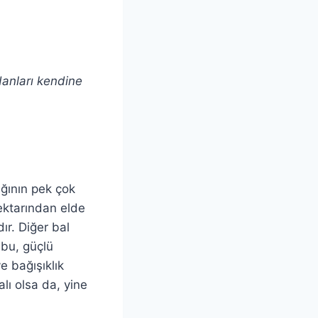
danları kendine
ağının pek çok
nektarından elde
ır. Diğer bal
 bu, güçlü
e bağışıklık
lı olsa da, yine