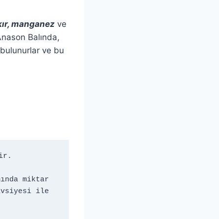
kır, manganez
ve
 Anason Balında,
 bulunurlar ve bu
r. 
ında miktar 
önemli olduğu için, özellikle 3 yaş altı çocuklarda, doktor tavsiyesi ile 