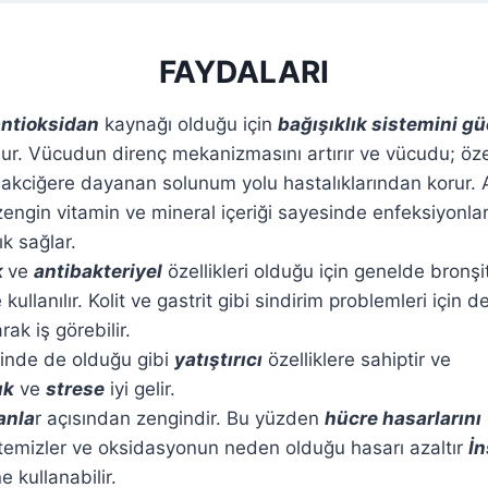
FAYDALARI
antioksidan
kaynağı olduğu için
bağışıklık sistemini g
lur. Vücudun direnç mekanizmasını artırır ve vücudu; öze
 akciğere dayanan solunum yolu hastalıklarından korur. 
ngin vitamin ve mineral içeriği sayesinde enfeksiyonlar
ık sağlar.
k
ve
antibakteriyel
özellikleri olduğu için genelde bronşit
e kullanılır. Kolit ve gastrit gibi sindirim problemleri için de
rak iş görebilir.
isinde de olduğu gibi
yatıştırıcı
özelliklere sahiptir ve
uk
ve
strese
iyi gelir.
anla
r açısından zengindir. Bu yüzden
hücre hasarlarını
i temizler ve oksidasyonun neden olduğu hasarı azaltır
İn
e kullanabilir.