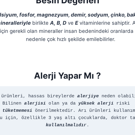
Besin Değerleri
lsiyum, fosfor, magnezyum, demir, sodyum, çinko, ba
neralleriyle
birlikte
A, B, D
ve
E
vitaminlerine sahiptir.
için gerekli olan mineraller insan bedenindeki oranlarda
nedenle çok hızlı şekilde emilebilirler.
Alerji Yapar Mı ?
 ürünleri, hassas bireylerde 
alerjiye
 neden olabili
Bilinen 
alerjisi
 olan ya da 
yüksek alerji
 riski 
 
tüketmemesi
 önerilmektedir. Arı ürünleri kullanım
kullanılmalıdır
.